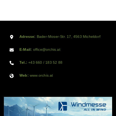
Adresse:
Bader-Moser-Str. 17, 4563 Micheldorf
E-Mail:
office@orchis.at
Tel.:
+43 660 / 183 52 88
Web:
www.orchis.at