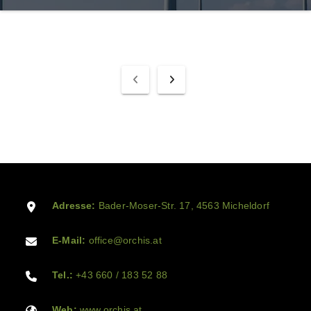
Adresse:
Bader-Moser-Str. 17, 4563 Micheldorf
E-Mail:
office@orchis.at
Tel.:
+43 660 / 183 52 88
Web:
www.orchis.at